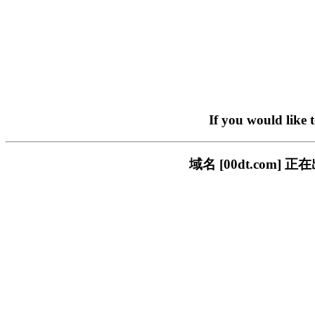
If you would like 
域名 [00dt.co