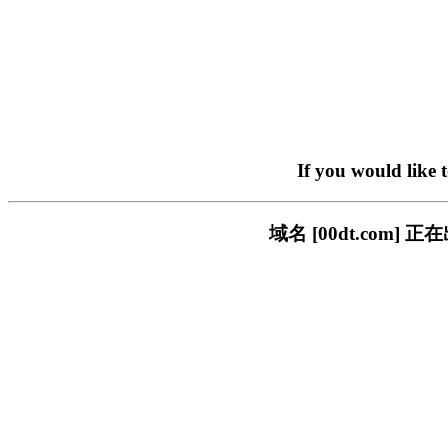
If you would like 
域名 [00dt.co