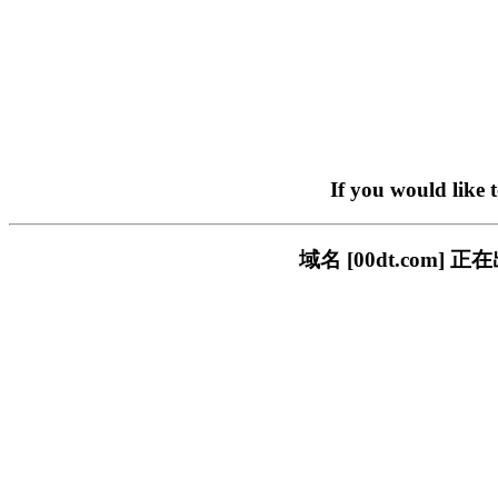
If you would like 
域名 [00dt.co