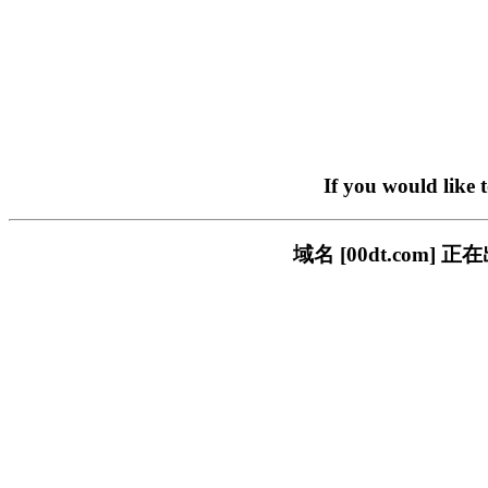
If you would like 
域名 [00dt.co