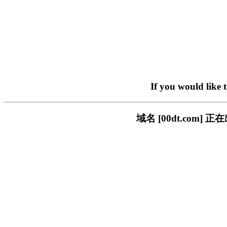
If you would like 
域名 [00dt.co