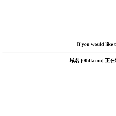
If you would like 
域名 [00dt.co