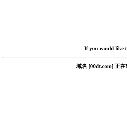
If you would like 
域名 [00dt.co