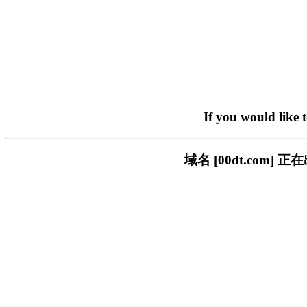
If you would like 
域名 [00dt.co